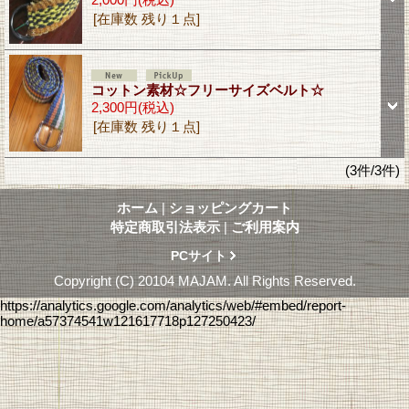
[在庫数 残り１点]
コットン素材☆フリーサイズベルト☆
2,300円
(税込)
[在庫数 残り１点]
(3件/3件)
ホーム
|
ショッピングカート
特定商取引法表示
|
ご利用案内
PCサイト
Copyright (C) 20104 MAJAM. All Rights Reserved.
https://analytics.google.com/analytics/web/#embed/report-
home/a57374541w121617718p127250423/