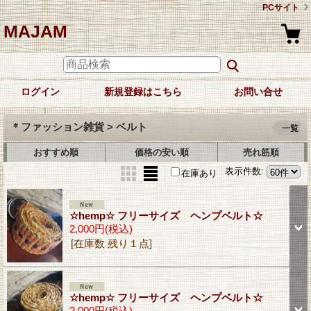
PCサイト
MAJAM
ログイン
新規登録はこちら
お問い合せ
＊ファッション雑貨 > ベルト
一覧
おすすめ順
価格の安い順
売れ筋順
表示件数
:
在庫あり
☆hemp☆ フリーサイズ ヘンプベルト☆
2,000円
(税込)
[在庫数 残り１点]
☆hemp☆ フリーサイズ ヘンプベルト☆
2,000円
(税込)