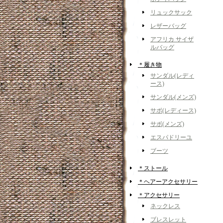
リュックサック
レザーバッグ
アフリカ サイザ
ルバッグ
＊履き物
サンダル(レディ
ース)
サンダル(メンズ)
サボ(レディース)
サボ(メンズ)
エスパドリーユ
ブーツ
＊ストール
＊ヘアーアクセサリー
＊アクセサリー
ネックレス
ブレスレット