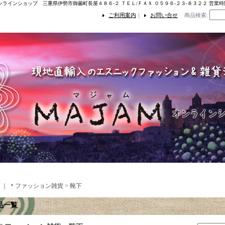
ンラインショップ 三重県伊勢市御薗町長屋４８６-２ ＴＥＬ/ＦＡＸ ０５９６-２３-８３２２ 営業
ご利用案内
｜
お問い合せ
商品検索
:
｜
＊ファッション雑貨 > 靴下
品一覧