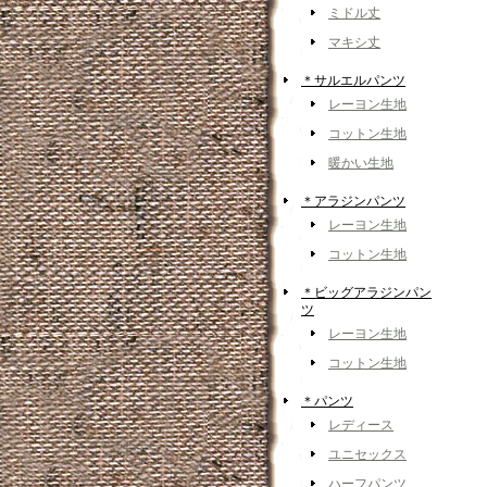
ミドル丈
マキシ丈
＊サルエルパンツ
レーヨン生地
コットン生地
暖かい生地
＊アラジンパンツ
レーヨン生地
コットン生地
＊ビッグアラジンパン
ツ
レーヨン生地
コットン生地
＊パンツ
レディース
ユニセックス
ハーフパンツ