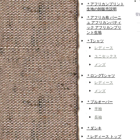
＊アフリカンプリント
生地の卸販売説明
登
＊アフリカ布 パーニ
ュ アフリカンバティ
ック アフリカンプリ
ント生地
＊Tシャツ
レディース
ユニセックス
メンズ
＊ロングTシャツ
レディース
メンズ
＊プルオーバー
半袖
長袖
＊ダシキ
＊レディース トップ