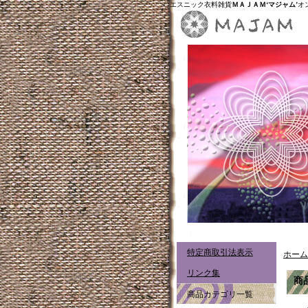
エスニック衣料雑貨
ＭＡＪＡＭ‘マジャム’
オ
特定商取引法表示
ホーム
リンク集
商
商品カテゴリ一覧