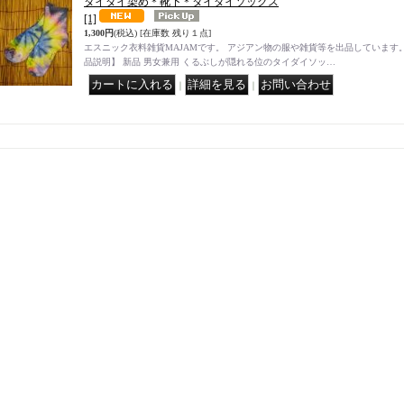
タイダイ染め＊靴下＊タイダイソックス
[1]
1,300円
(税込)
[在庫数 残り１点]
エスニック衣料雑貨MAJAMです。 アジアン物の服や雑貨等を出品しています。
品説明】 新品 男女兼用 くるぶしが隠れる位のタイダイソッ…
｜
｜