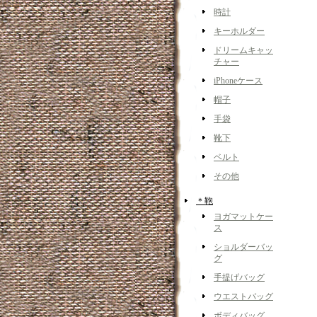
時計
キーホルダー
ドリームキャッ
チャー
iPhoneケース
帽子
手袋
靴下
ベルト
その他
＊鞄
ヨガマットケー
ス
ショルダーバッ
グ
手提げバッグ
ウエストバッグ
ボディバッグ