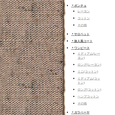
＊ポンチョ
レーヨン
コットン
その他
＊サロペット
＊旅人風コート
＊ワンピース
ミディアム(レー
ヨン)
ロング(レーヨン)
ミニ(コットン)
ミディアム(コッ
トン)
ロング(コットン)
ヘンプコットン
その他
＊ガラベーヤ