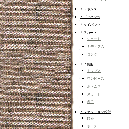
＊レギンス
＊ゴアパンツ
＊タイパンツ
＊スカート
ショート
ミディアム
ロング
＊子供服
トップス
ワンピース
ボトムス
スカート
帽子
＊ファッション雑貨
財布
ポーチ