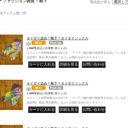
＊ファッション雑貨 > 靴下
商品並び替え
:
録アイテム数
:
3件
タイダイ染め＊靴下＊タイダイソックス
[5]
1,300円
(税込)
[在庫数 残り１点]
エスニック衣料雑貨MAJAMです。 アジアン物の服や雑貨等を出品しています。
品説明】 新品 男女兼用 くるぶしが隠れる位のタイダイソッ…
｜
｜
タイダイ染め＊靴下＊タイダイソックス
[4]
1,300円
(税込)
[在庫数 残り１点]
エスニック衣料雑貨MAJAMです。 アジアン物の服や雑貨等を出品しています。
品説明】 新品 男女兼用 くるぶしが隠れる位のタイダイソッ…
｜
｜