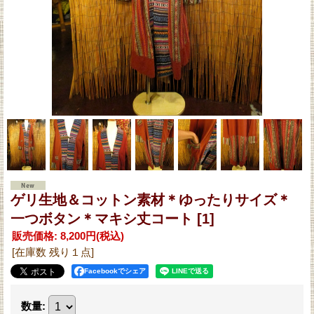
ゲリ生地＆コットン素材＊ゆったりサイズ＊
一つボタン＊マキシ丈コート
[1]
販売価格
:
8,200円
(税込)
[在庫数 残り１点]
Facebookでシェア
数量
: