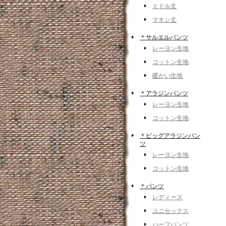
ミドル丈
マキシ丈
＊サルエルパンツ
レーヨン生地
コットン生地
暖かい生地
＊アラジンパンツ
レーヨン生地
コットン生地
＊ビッグアラジンパン
ツ
レーヨン生地
コットン生地
＊パンツ
レディース
ユニセックス
ハーフパンツ