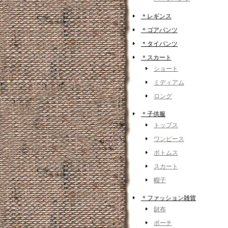
＊レギンス
＊ゴアパンツ
＊タイパンツ
＊スカート
ショート
ミディアム
ロング
＊子供服
トップス
ワンピース
ボトムス
スカート
帽子
＊ファッション雑貨
財布
ポーチ