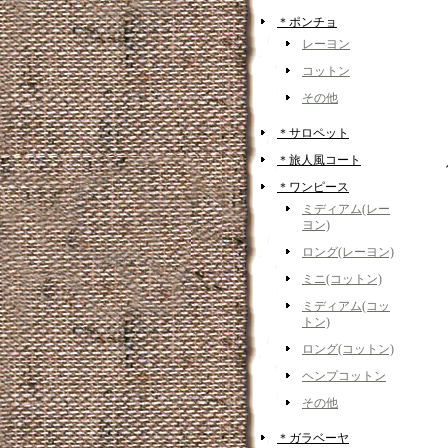
＊ポンチョ
レーヨン
コットン
その他
＊サロペット
＊旅人風コート
＊ワンピース
ミディアム(レー
ヨン)
ロング(レーヨン)
ミニ(コットン)
ミディアム(コッ
トン)
ロング(コットン)
ヘンプコットン
その他
＊ガラベーヤ