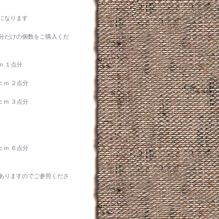
になります
分だけの個数をご購入くだ
ｍ １点分
ｃｍ ２点分
ｃｍ ３点分
ｃｍ ６点分
ありますのでご参照くださ