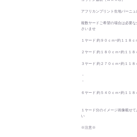
アフリカンプリント生地パーニュ
複数ヤードご希望の場合は必要な
さいませ
１ヤード 約９０ｃｍ×約１１８ｃ
２ヤード 約１８０ｃｍ×約１１８
３ヤード 約２７０ｃｍ×約１１８
・
・
６ヤード 約５４０ｃｍ×約１１８
１ヤード分のイメージ画像載せて
い
※注意※