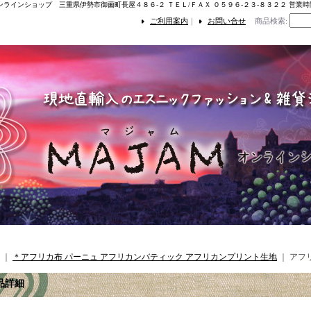
ンラインショップ 三重県伊勢市御薗町長屋４８６-２ ＴＥＬ/ＦＡＸ ０５９６-２３-８３２２ 営業
ご利用案内
｜
お問い合せ
商品検索
:
｜
＊アフリカ布 パーニュ アフリカンバティック アフリカンプリント生地
｜
アフ
品詳細