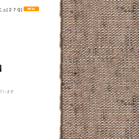
ニュ
[
２７Ｑ
]
ています