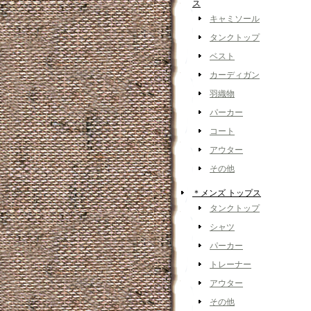
ス
キャミソール
タンクトップ
ベスト
カーディガン
羽織物
パーカー
コート
アウター
その他
＊メンズ トップス
タンクトップ
シャツ
パーカー
トレーナー
アウター
その他