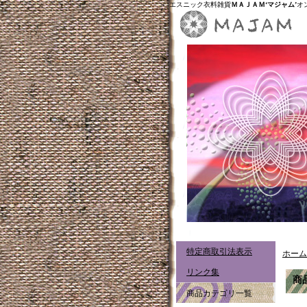
エスニック衣料雑貨
ＭＡＪＡＭ‘マジャム’
オ
特定商取引法表示
ホーム
リンク集
商
商品カテゴリ一覧