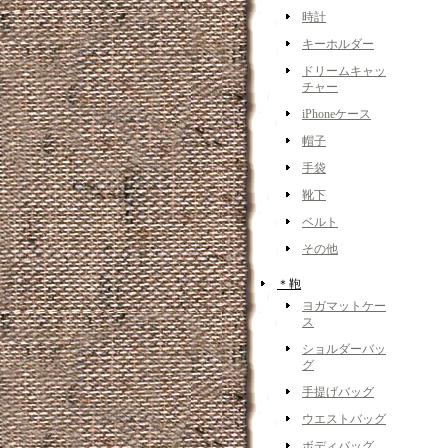
時計
キーホルダー
ドリームキャッ
チャー
iPhoneケース
帽子
手袋
靴下
ベルト
その他
＊鞄
ヨガマットケー
ス
ショルダーバッ
グ
手提げバッグ
ウエストバッグ
ボディバッグ