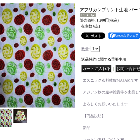
アフリカンプリント生地 パー
販売価格
:
1,200円
(税込)
[在庫数 6点]
Facebookでシェア
数量
:
返品特約に関する重要事項
｜
エスニック衣料雑貨MAJAMです
アジアン物の服や雑貨等を出品し
よろしくお願いいたします
【商品説明】
新品
コットン素材（ＷＡＸ布）