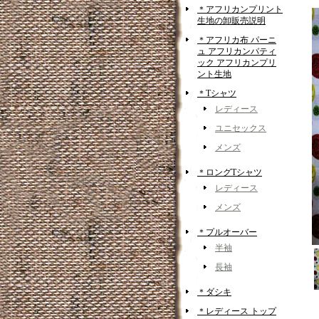
＊アフリカンプリント
生地の卸販売説明
＊アフリカ布 パーニ
ュ アフリカンバティ
ック アフリカンプリ
ント生地
＊Tシャツ
レディース
ユニセックス
メンズ
＊ロングTシャツ
レディース
メンズ
＊プルオーバー
半袖
長袖
＊ダシキ
＊レディース トップ