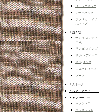
リュックサック
レザーバッグ
アフリカ サイザ
ルバッグ
＊履き物
サンダル(レディ
ース)
サンダル(メンズ)
サボ(レディース)
サボ(メンズ)
エスパドリーユ
ブーツ
＊ストール
＊ヘアーアクセサリー
＊アクセサリー
ネックレス
ブレスレット