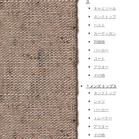
ス
キャミソール
タンクトップ
ベスト
カーディガン
羽織物
パーカー
コート
アウター
その他
＊メンズ トップス
タンクトップ
シャツ
パーカー
トレーナー
アウター
その他