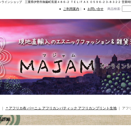
ンラインショップ 三重県伊勢市御薗町長屋４８６-２ ＴＥＬ/ＦＡＸ ０５９６-２３-８３２２ 営業
ご利用案内
｜
お問い合せ
商品検索
:
｜
＊アフリカ布 パーニュ アフリカンバティック アフリカンプリント生地
｜
アフ
品詳細