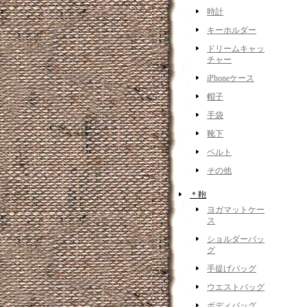
時計
キーホルダー
ドリームキャッ
チャー
iPhoneケース
帽子
手袋
靴下
ベルト
その他
＊鞄
ヨガマットケー
ス
ショルダーバッ
グ
手提げバッグ
ウエストバッグ
ボディバッグ