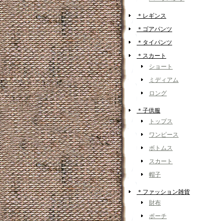
＊レギンス
＊ゴアパンツ
＊タイパンツ
＊スカート
ショート
ミディアム
ロング
＊子供服
トップス
ワンピース
ボトムス
スカート
帽子
＊ファッション雑貨
財布
ポーチ