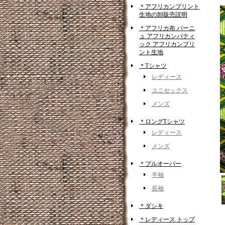
＊アフリカンプリント
生地の卸販売説明
＊アフリカ布 パーニ
ュ アフリカンバティ
ック アフリカンプリ
ント生地
＊Tシャツ
レディース
ユニセックス
メンズ
＊ロングTシャツ
レディース
メンズ
＊プルオーバー
半袖
長袖
＊ダシキ
＊レディース トップ