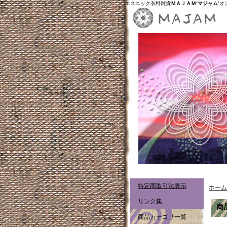
エスニック衣料雑貨
ＭＡＪＡＭ‘マジャム’
オ
特定商取引法表示
ホーム
リンク集
商
商品カテゴリ一覧