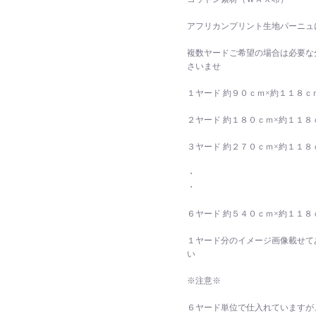
アフリカンプリント生地パーニュ
複数ヤードご希望の場合は必要な
さいませ
１ヤード 約９０ｃｍ×約１１８ｃ
２ヤード 約１８０ｃｍ×約１１８
３ヤード 約２７０ｃｍ×約１１８
・
・
６ヤード 約５４０ｃｍ×約１１８
１ヤード分のイメージ画像載せて
い
※注意※
６ヤード単位で仕入れていますが