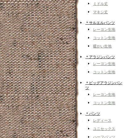
ミドル丈
マキシ丈
＊サルエルパンツ
レーヨン生地
コットン生地
暖かい生地
＊アラジンパンツ
レーヨン生地
コットン生地
＊ビッグアラジンパン
ツ
レーヨン生地
コットン生地
＊パンツ
レディース
ユニセックス
ハーフパンツ