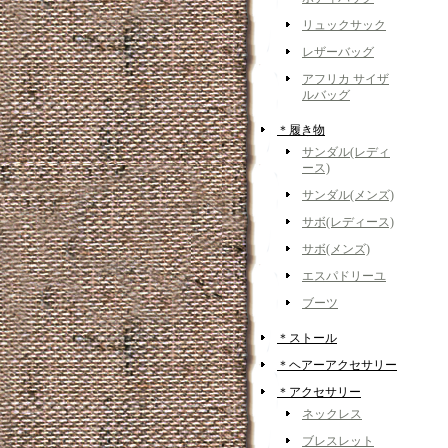
リュックサック
レザーバッグ
アフリカ サイザ
ルバッグ
＊履き物
サンダル(レディ
ース)
サンダル(メンズ)
サボ(レディース)
サボ(メンズ)
エスパドリーユ
ブーツ
＊ストール
＊ヘアーアクセサリー
＊アクセサリー
ネックレス
ブレスレット