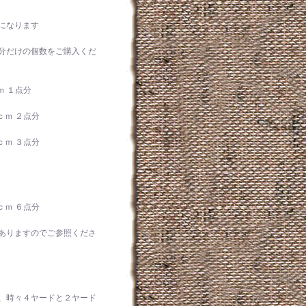
になります
分だけの個数をご購入くだ
ｍ １点分
ｃｍ ２点分
ｃｍ ３点分
ｃｍ ６点分
ありますのでご参照くださ
、時々４ヤードと２ヤード