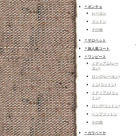
＊ポンチョ
レーヨン
コットン
その他
＊サロペット
＊旅人風コート
＊ワンピース
ミディアム(レー
ヨン)
ロング(レーヨン)
ミニ(コットン)
ミディアム(コッ
トン)
ロング(コットン)
ヘンプコットン
その他
＊ガラベーヤ