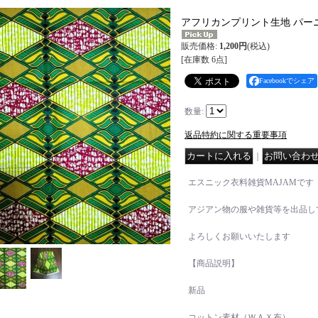
アフリカンプリント生地 パー
販売価格
:
1,200円
(税込)
[在庫数 6点]
Facebookでシェア
数量
:
返品特約に関する重要事項
｜
エスニック衣料雑貨MAJAMです
アジアン物の服や雑貨等を出品し
よろしくお願いいたします
【商品説明】
新品
コットン素材（ＷＡＸ布）