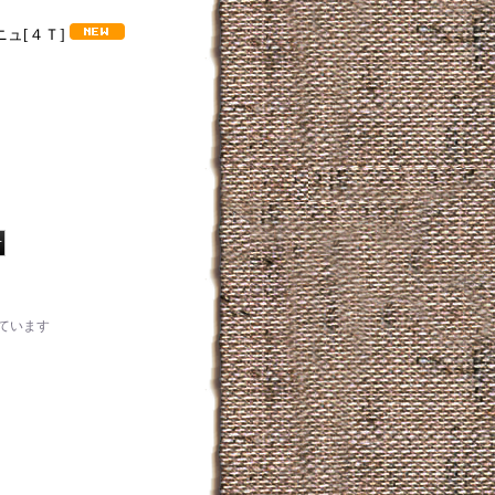
ニュ
[
４Ｔ
]
ています