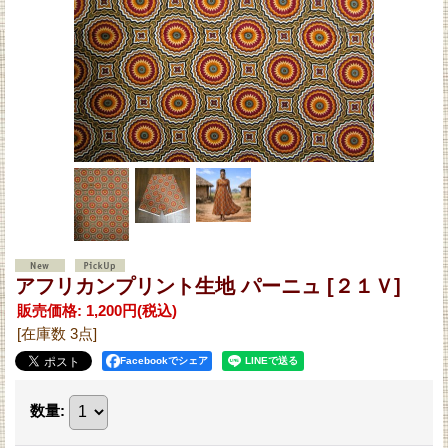
アフリカンプリント生地 パーニュ
[２１Ｖ]
販売価格
:
1,200円
(税込)
[在庫数 3点]
Facebookでシェア
数量
: