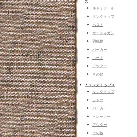
ス
キャミソール
タンクトップ
ベスト
カーディガン
羽織物
パーカー
コート
アウター
その他
＊メンズ トップス
タンクトップ
シャツ
パーカー
トレーナー
アウター
その他