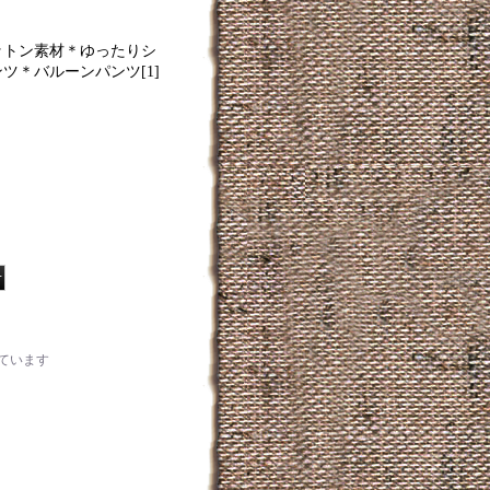
ットン素材＊ゆったりシ
ンツ＊バルーンパンツ
[
1
]
ています