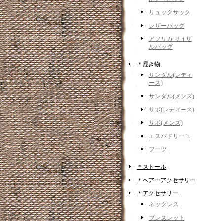
リュックサック
レザーバッグ
アフリカ サイザ
ルバッグ
＊履き物
サンダル(レディ
ース)
サンダル(メンズ)
サボ(レディース)
サボ(メンズ)
エスパドリーユ
ブーツ
＊ストール
＊ヘアーアクセサリー
＊アクセサリー
ネックレス
ブレスレット