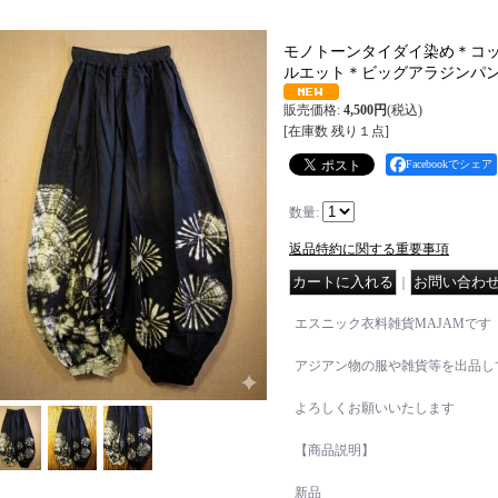
モノトーンタイダイ染め＊コ
ルエット＊ビッグアラジンパ
販売価格
:
4,500円
(税込)
[在庫数 残り１点]
Facebookでシェア
数量
:
返品特約に関する重要事項
｜
エスニック衣料雑貨MAJAMです
アジアン物の服や雑貨等を出品し
よろしくお願いいたします
【商品説明】
新品