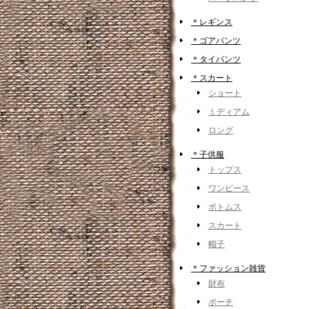
＊レギンス
＊ゴアパンツ
＊タイパンツ
＊スカート
ショート
ミディアム
ロング
＊子供服
トップス
ワンピース
ボトムス
スカート
帽子
＊ファッション雑貨
財布
ポーチ