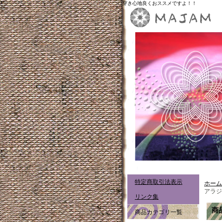
穿き心地良くおススメですよ！！
特定商取引法表示
ホーム
アラジ
リンク集
商
商品カテゴリ一覧