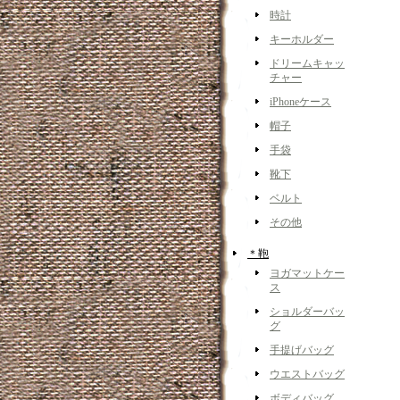
時計
キーホルダー
ドリームキャッ
チャー
iPhoneケース
帽子
手袋
靴下
ベルト
その他
＊鞄
ヨガマットケー
ス
ショルダーバッ
グ
手提げバッグ
ウエストバッグ
ボディバッグ