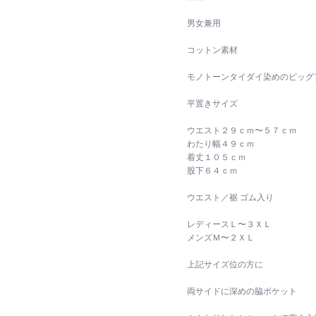
男女兼用
コットン素材
モノトーンタイダイ染めのビッグ
平置きサイズ
ウエスト２９ｃｍ〜５７ｃｍ
わたり幅４９ｃｍ
着丈１０５ｃｍ
股下６４ｃｍ
ウエスト／裾 ゴム入り
レディースＬ〜３ＸＬ
メンズＭ〜２ＸＬ
上記サイズ位の方に
両サイドに深めの脇ポケット