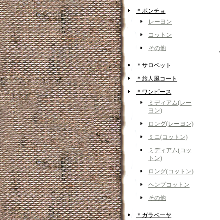
＊ポンチョ
レーヨン
コットン
その他
＊サロペット
＊旅人風コート
＊ワンピース
ミディアム(レー
ヨン)
ロング(レーヨン)
ミニ(コットン)
ミディアム(コッ
トン)
ロング(コットン)
ヘンプコットン
その他
＊ガラベーヤ