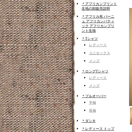
＊アフリカンプリント
生地の卸販売説明
＊アフリカ布 パーニ
ュ アフリカンバティ
ック アフリカンプリ
ント生地
＊Tシャツ
レディース
ユニセックス
メンズ
＊ロングTシャツ
レディース
メンズ
＊プルオーバー
半袖
長袖
＊ダシキ
＊レディース トップ