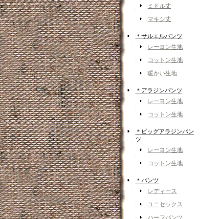
ミドル丈
マキシ丈
＊サルエルパンツ
レーヨン生地
コットン生地
暖かい生地
＊アラジンパンツ
レーヨン生地
コットン生地
＊ビッグアラジンパン
ツ
レーヨン生地
コットン生地
＊パンツ
レディース
ユニセックス
ハーフパンツ