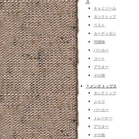
ス
キャミソール
タンクトップ
ベスト
カーディガン
羽織物
パーカー
コート
アウター
その他
＊メンズ トップス
タンクトップ
シャツ
パーカー
トレーナー
アウター
その他