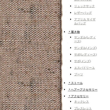
リュックサック
レザーバッグ
アフリカ サイザ
ルバッグ
＊履き物
サンダル(レディ
ース)
サンダル(メンズ)
サボ(レディース)
サボ(メンズ)
エスパドリーユ
ブーツ
＊ストール
＊ヘアーアクセサリー
＊アクセサリー
ネックレス
ブレスレット