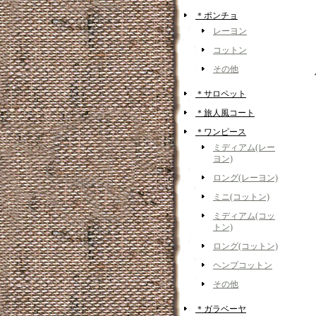
＊ポンチョ
レーヨン
コットン
その他
＊サロペット
＊旅人風コート
＊ワンピース
ミディアム(レー
ヨン)
ロング(レーヨン)
ミニ(コットン)
ミディアム(コッ
トン)
ロング(コットン)
ヘンプコットン
その他
＊ガラベーヤ