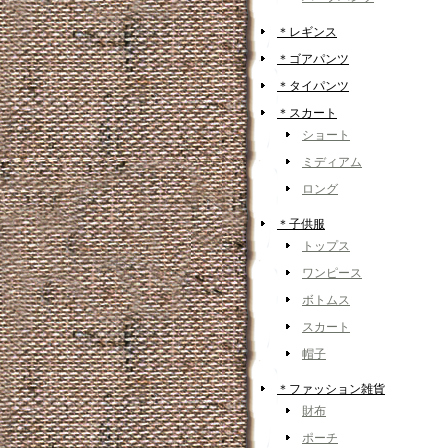
＊レギンス
＊ゴアパンツ
＊タイパンツ
＊スカート
ショート
ミディアム
ロング
＊子供服
トップス
ワンピース
ボトムス
スカート
帽子
＊ファッション雑貨
財布
ポーチ