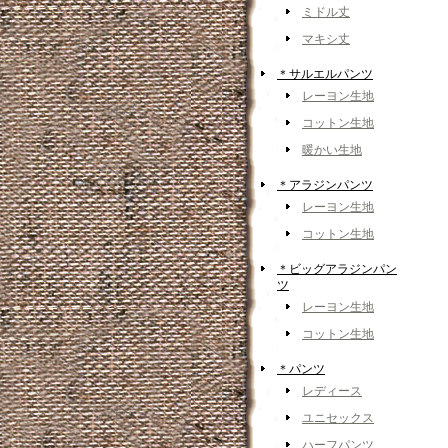
ミドル丈
マキシ丈
＊サルエルパンツ
レーヨン生地
コットン生地
暖かい生地
＊アラジンパンツ
レーヨン生地
コットン生地
＊ビッグアラジンパン
ツ
レーヨン生地
コットン生地
＊パンツ
レディース
ユニセックス
ハーフパンツ