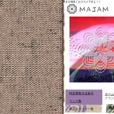
穿き心地良くおススメですよ！！
特定商取引法表示
ホーム
アラジ
リンク集
商
商品カテゴリ一覧