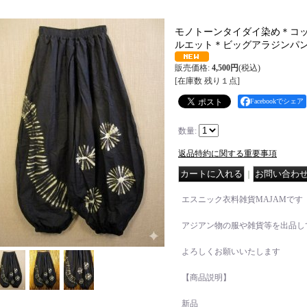
モノトーンタイダイ染め＊コ
ルエット＊ビッグアラジンパ
販売価格
:
4,500円
(税込)
[在庫数 残り１点]
Facebookでシェア
数量
:
返品特約に関する重要事項
｜
エスニック衣料雑貨MAJAMです
アジアン物の服や雑貨等を出品し
よろしくお願いいたします
【商品説明】
新品