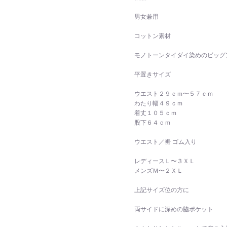
男女兼用
コットン素材
モノトーンタイダイ染めのビッグ
平置きサイズ
ウエスト２９ｃｍ〜５７ｃｍ
わたり幅４９ｃｍ
着丈１０５ｃｍ
股下６４ｃｍ
ウエスト／裾 ゴム入り
レディースＬ〜３ＸＬ
メンズＭ〜２ＸＬ
上記サイズ位の方に
両サイドに深めの脇ポケット