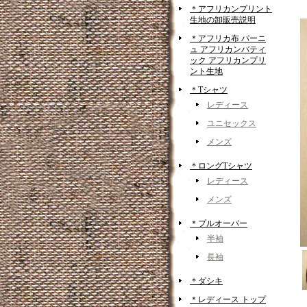
＊アフリカンプリント
生地の卸販売説明
＊アフリカ布 パーニ
ュ アフリカンバティ
ック アフリカンプリ
ント生地
＊Tシャツ
レディース
ユニセックス
メンズ
＊ロングTシャツ
レディース
メンズ
＊プルオーバー
半袖
長袖
＊ダシキ
＊レディース トップ