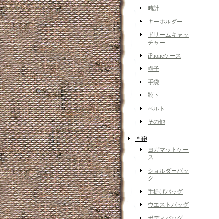
時計
キーホルダー
ドリームキャッ
チャー
iPhoneケース
帽子
手袋
靴下
ベルト
その他
＊鞄
ヨガマットケー
ス
ショルダーバッ
グ
手提げバッグ
ウエストバッグ
ボディバッグ