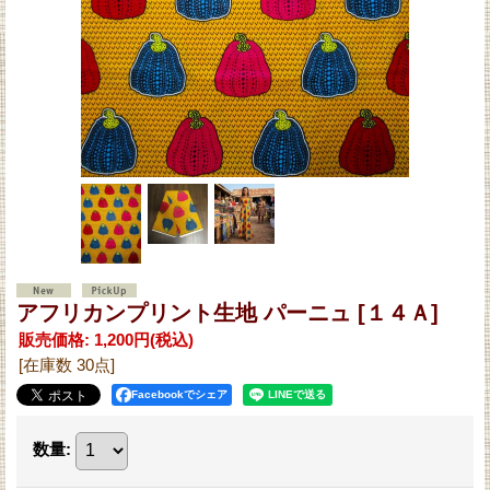
アフリカンプリント生地 パーニュ
[１４Ａ]
販売価格
:
1,200円
(税込)
[在庫数 30点]
Facebookでシェア
数量
: