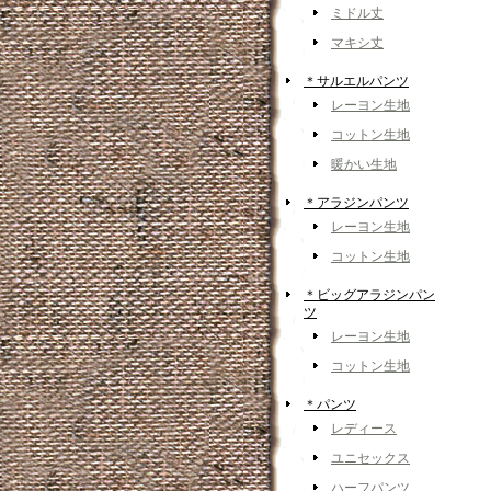
ミドル丈
マキシ丈
＊サルエルパンツ
レーヨン生地
コットン生地
暖かい生地
＊アラジンパンツ
レーヨン生地
コットン生地
＊ビッグアラジンパン
ツ
レーヨン生地
コットン生地
＊パンツ
レディース
ユニセックス
ハーフパンツ