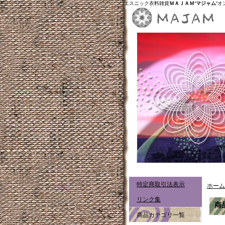
エスニック衣料雑貨
ＭＡＪＡＭ‘マジャム’
オ
特定商取引法表示
ホーム
リンク集
商
商品カテゴリ一覧