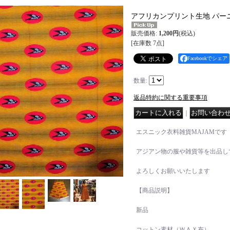
アフリカンプリント生地 パー
販売価格
:
1,200円
(税込)
[在庫数 7点]
Facebookでシェア
数量
:
返品特約に関する重要事項
｜
エスニック衣料雑貨MAJAMです
アジアン物の服や雑貨等を出品し
よろしくお願いいたします
【商品説明】
新品
コットン素材（ＷＡＸ布）