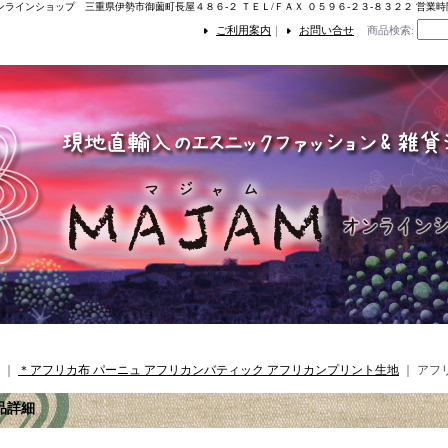
ンラインショップ 三重県伊勢市御薗町長屋４８６-２ ＴＥＬ/ＦＡＸ ０５９６-２３-８３２２ 営業
ご利用案内
｜
お問い合せ
商品検索
:
｜
＊アフリカ布 パーニュ アフリカンバティック アフリカンプリント生地
｜
アフ
品詳細