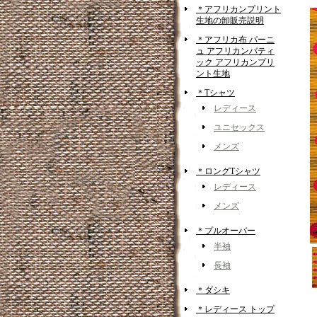
＊アフリカンプリント
生地の卸販売説明
＊アフリカ布 パーニ
ュ アフリカンバティ
ック アフリカンプリ
ント生地
＊Tシャツ
レディース
ユニセックス
メンズ
＊ロングTシャツ
レディース
メンズ
＊プルオーバー
半袖
長袖
＊ダシキ
＊レディース トップ