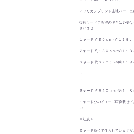
アフリカンプリント生地パーニュ
複数ヤードご希望の場合は必要な
さいませ
１ヤード 約９０ｃｍ×約１１８ｃ
２ヤード 約１８０ｃｍ×約１１８
３ヤード 約２７０ｃｍ×約１１８
・
・
６ヤード 約５４０ｃｍ×約１１８
１ヤード分のイメージ画像載せて
い
※注意※
６ヤード単位で仕入れていますが