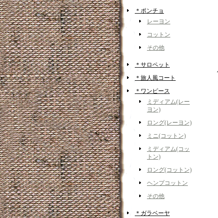
＊ポンチョ
レーヨン
コットン
その他
＊サロペット
＊旅人風コート
＊ワンピース
ミディアム(レー
ヨン)
ロング(レーヨン)
ミニ(コットン)
ミディアム(コッ
トン)
ロング(コットン)
ヘンプコットン
その他
＊ガラベーヤ