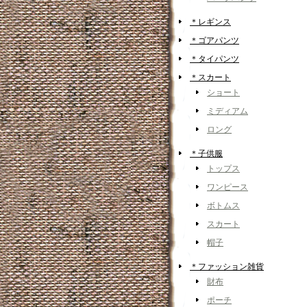
＊レギンス
＊ゴアパンツ
＊タイパンツ
＊スカート
ショート
ミディアム
ロング
＊子供服
トップス
ワンピース
ボトムス
スカート
帽子
＊ファッション雑貨
財布
ポーチ