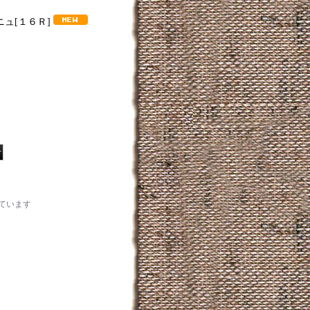
ニュ
[
１６Ｒ
]
ています