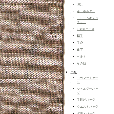
時計
キーホルダー
ドリームキャッ
チャー
iPhoneケース
帽子
手袋
靴下
ベルト
その他
＊鞄
ヨガマットケー
ス
ショルダーバッ
グ
手提げバッグ
ウエストバッグ
ボディバッグ