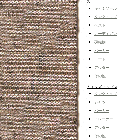
ス
キャミソール
タンクトップ
ベスト
カーディガン
羽織物
パーカー
コート
アウター
その他
＊メンズ トップス
タンクトップ
シャツ
パーカー
トレーナー
アウター
その他