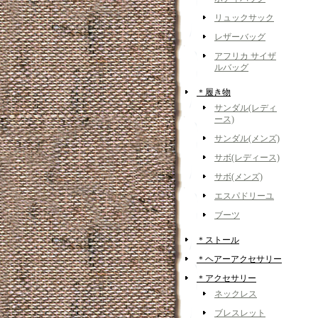
リュックサック
レザーバッグ
アフリカ サイザ
ルバッグ
＊履き物
サンダル(レディ
ース)
サンダル(メンズ)
サボ(レディース)
サボ(メンズ)
エスパドリーユ
ブーツ
＊ストール
＊ヘアーアクセサリー
＊アクセサリー
ネックレス
ブレスレット