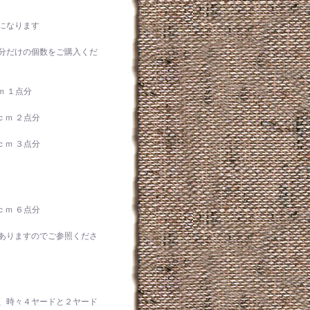
になります
分だけの個数をご購入くだ
ｍ １点分
ｃｍ ２点分
ｃｍ ３点分
ｃｍ ６点分
ありますのでご参照くださ
、時々４ヤードと２ヤード