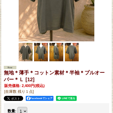
無地＊薄手＊コットン素材＊半袖＊プルオー
バー＊Ｌ
[12]
販売価格
:
2,400円
(税込)
[在庫数 残り１点]
Facebookでシェア
数量
: