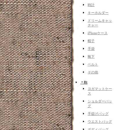
時計
キーホルダー
ドリームキャッ
チャー
iPhoneケース
帽子
手袋
靴下
ベルト
その他
＊鞄
ヨガマットケー
ス
ショルダーバッ
グ
手提げバッグ
ウエストバッグ
ボディバッグ