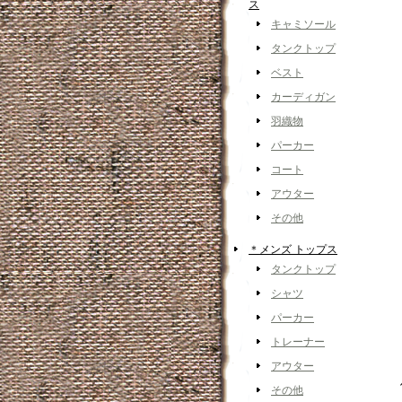
ス
キャミソール
タンクトップ
ベスト
カーディガン
羽織物
パーカー
コート
アウター
その他
＊メンズ トップス
タンクトップ
シャツ
パーカー
トレーナー
アウター
その他