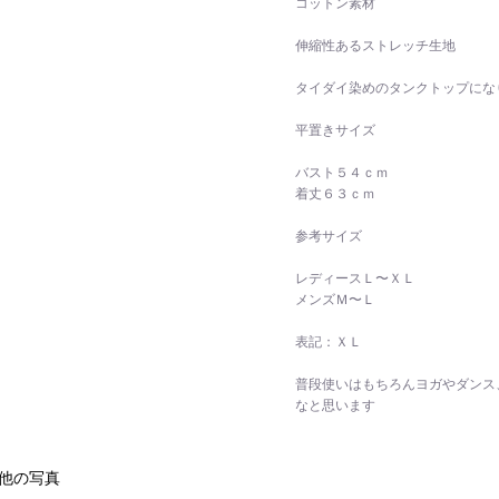
コットン素材
伸縮性あるストレッチ生地
タイダイ染めのタンクトップにな
平置きサイズ
バスト５４ｃｍ
着丈６３ｃｍ
参考サイズ
レディースＬ〜ＸＬ
メンズＭ〜Ｌ
表記：ＸＬ
普段使いはもちろんヨガやダンス
なと思います
他の写真