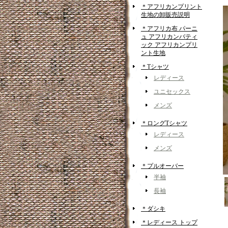
＊アフリカンプリント
生地の卸販売説明
＊アフリカ布 パーニ
ュ アフリカンバティ
ック アフリカンプリ
ント生地
＊Tシャツ
レディース
ユニセックス
メンズ
＊ロングTシャツ
レディース
メンズ
＊プルオーバー
半袖
長袖
＊ダシキ
＊レディース トップ