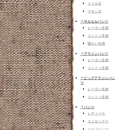
ミドル丈
マキシ丈
＊サルエルパンツ
レーヨン生地
コットン生地
暖かい生地
＊アラジンパンツ
レーヨン生地
コットン生地
＊ビッグアラジンパン
ツ
レーヨン生地
コットン生地
＊パンツ
レディース
ユニセックス
ハーフパンツ