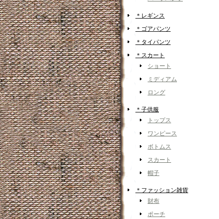
＊レギンス
＊ゴアパンツ
＊タイパンツ
＊スカート
ショート
ミディアム
ロング
＊子供服
トップス
ワンピース
ボトムス
スカート
帽子
＊ファッション雑貨
財布
ポーチ