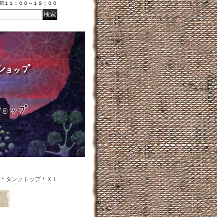
時間１１：００～１９：００
＊タンクトップ＊ＸＬ