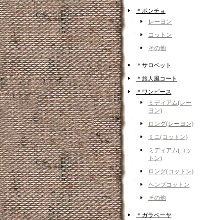
＊ポンチョ
レーヨン
コットン
その他
＊サロペット
＊旅人風コート
＊ワンピース
ミディアム(レー
ヨン)
ロング(レーヨン)
ミニ(コットン)
ミディアム(コッ
トン)
ロング(コットン)
ヘンプコットン
その他
＊ガラベーヤ