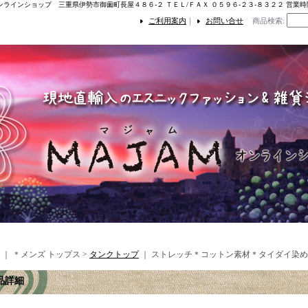
ンラインショップ 三重県伊勢市御薗町長屋４８６-２ ＴＥＬ/ＦＡＸ ０５９６-２３-８３２２ 営業
ご利用案内
｜
お問い合せ
商品検索
:
｜ ＊メンズ トップス >
タンクトップ
｜
ストレッチ＊コットン素材＊タイダイ染め
品詳細