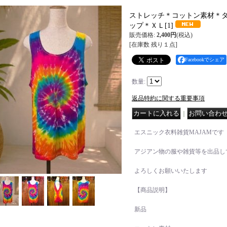
ストレッチ＊コットン素材＊
ップ＊ＸＬ
[
1
]
販売価格
:
2,400円
(税込)
[在庫数 残り１点]
Facebookでシェア
数量
:
返品特約に関する重要事項
｜
エスニック衣料雑貨MAJAMです
アジアン物の服や雑貨等を出品し
よろしくお願いいたします
【商品説明】
新品