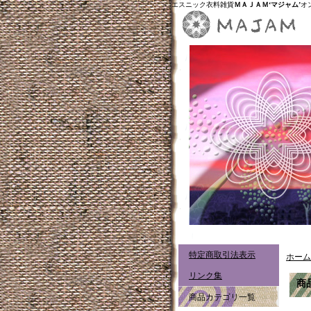
エスニック衣料雑貨
ＭＡＪＡＭ‘マジャム’
オ
特定商取引法表示
ホーム
リンク集
商
商品カテゴリ一覧