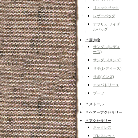
リュックサック
レザーバッグ
アフリカ サイザ
ルバッグ
＊履き物
サンダル(レディ
ース)
サンダル(メンズ)
サボ(レディース)
サボ(メンズ)
エスパドリーユ
ブーツ
＊ストール
＊ヘアーアクセサリー
＊アクセサリー
ネックレス
ブレスレット