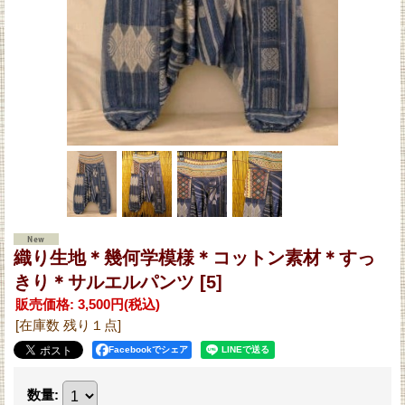
織り生地＊幾何学模様＊コットン素材＊すっ
きり＊サルエルパンツ
[5]
販売価格
:
3,500円
(税込)
[在庫数 残り１点]
Facebookでシェア
数量
: